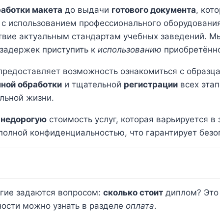
работки макета
до выдачи
готового документа
, кот
 с использованием профессионального оборудования
твие актуальным стандартам учебных заведений. М
 задержек приступить к
использованию
приобретённо
редоставляет возможность ознакомиться с образц
ной обработки
и тщательной
регистрации
всех эта
льной жизни.
ь
недорогую
стоимость услуг, которая варьируется в
полной конфиденциальностью, что гарантирует безо
огие задаются вопросом:
сколько стоит
диплом? Это 
ности можно узнать в разделе
оплата
.