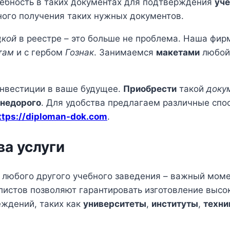
ребность в таких документах для подтверждения
уч
ного получения таких нужных документов.
дкой
в реестре – это больше не проблема. Наша фирм
там
и с гербом
Гознак
. Занимаемся
макетами
любо
 инвестиции в ваше будущее.
Приобрести
такой
доку
недорого
. Для удобства предлагаем различные сп
ttps://diploman-dok.com
.
а услуги
любого другого учебного заведения – важный моме
истов позволяют гарантировать изготовление высо
ждений, таких как
университеты
,
институты
,
техн