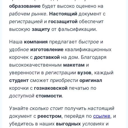
образование
будет высоко оценено на
рабочем рынке
.
Настоящий
документ с
регистрацией
и
госзащитой
обеспечит
высокую
защиту
от фальсификации.
Наша
компания
предлагает
быстрое
и
удобное
изготовление
квалификационных
корочек с
доставкой
на дом. Благодаря
высококачественным
макетам
и
уверенности в
регистрации
вузов
, каждый
студент
сможет
приобрести
оригинал
корочки с
гознаковской
печатью по
доступной
стоимости
.
Узнайте
сколько стоит
получить
настоящий
документ с
реестром
, перейдя по
ссылке
, и
убедитесь в наших
выгодных
условиях
и