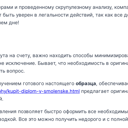
рами и проведенному скрупулезному анализу, компа
быть уверен в легальности действий, так как все д
нем дне!
та на счету, важно находить способы минимизирова
не исключение. Бывает, что необходимость в оригин
ть вопрос.
лучением готового настоящего
образца
, обеспечив
phy/kupit-diplom-v-smolenske.html
предлагает оригин
й.
вления позволяет быстро оформить все необходим
водкой. Все это можно получить недорого и с полно