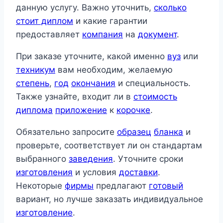
данную услугу. Важно уточнить,
сколько
стоит диплом
и какие гарантии
предоставляет
компания
на
документ
.
При заказе уточните, какой именно
вуз
или
техникум
вам необходим, желаемую
степень
,
год
окончания
и специальность.
Также узнайте, входит ли в
стоимость
диплома
приложение
к
корочке
.
Обязательно запросите
образец
бланка
и
проверьте, соответствует ли он стандартам
выбранного
заведения
. Уточните сроки
изготовления
и условия
доставки
.
Некоторые
фирмы
предлагают
готовый
вариант, но лучше заказать индивидуальное
изготовление
.